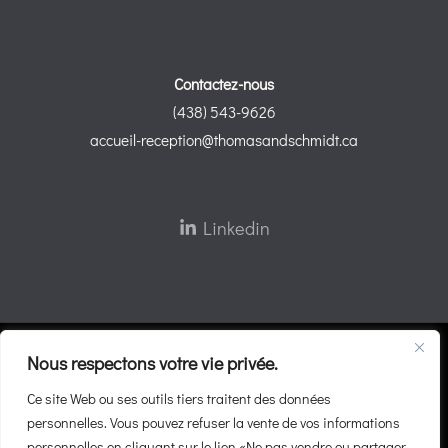
Contactez-nous
(438) 543-9626
accueil-reception@thomasandschmidt.ca
Linkedin
Droits d'auteur © 2026 Thomas & Schmidt
Nous respectons votre vie privée.
Conditions d’utilisation
Ce site Web ou ses outils tiers traitent des données
personnelles. Vous pouvez refuser la vente de vos informations
Déclaration sur la diversité
personnelles en cliquant sur le lien «Ne pas vendre ou partager